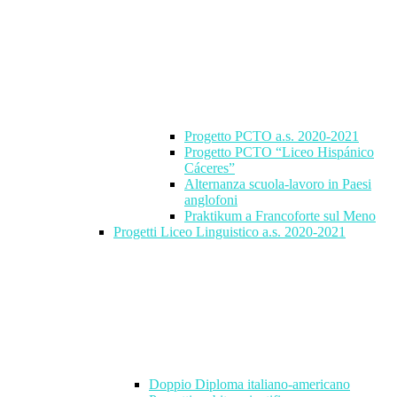
Progetto PCTO a.s. 2020-2021
Progetto PCTO “Liceo Hispánico
Cáceres”
Alternanza scuola-lavoro in Paesi
anglofoni
Praktikum a Francoforte sul Meno
Progetti Liceo Linguistico a.s. 2020-2021
Doppio Diploma italiano-americano