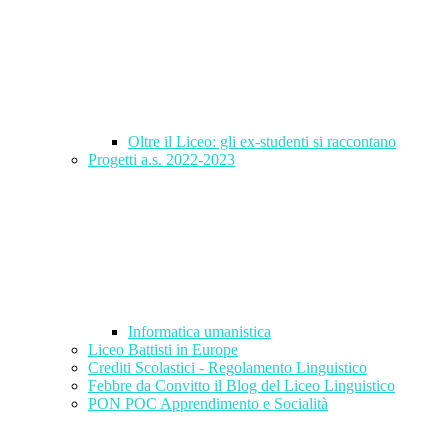
Oltre il Liceo: gli ex-studenti si raccontano
Progetti a.s. 2022-2023
Informatica umanistica
Liceo Battisti in Europe
Crediti Scolastici - Regolamento Linguistico
Febbre da Convitto il Blog del Liceo Linguistico
PON POC Apprendimento e Socialità