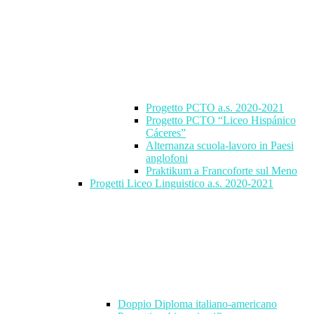
Progetto PCTO a.s. 2020-2021
Progetto PCTO “Liceo Hispánico
Cáceres”
Alternanza scuola-lavoro in Paesi
anglofoni
Praktikum a Francoforte sul Meno
Progetti Liceo Linguistico a.s. 2020-2021
Doppio Diploma italiano-americano