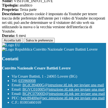
Nome:
VISITOR_INFO1_LIVE
Tipologia:
analitico
Proprieta:
Terza parte
Descrizione:
Questo cookie è impostato da Youtube per tenere
traccia delle preferenze dell'utente per i video di Youtube incorporati
nei siti; può anche determinare se il visitatore del sito web sta
utilizzando la nuova o la vecchia versione dell'interfaccia di
Youtube.
Durata:
6 mesi
Accetta tutti
Salva le preferenze
Convitto Nazionale Cesare Battisti Lovere
Contatti
Convitto Nazionale Cesare Battisti Lovere
Via Cesare Battisti, 1 - 24065 Lovere (BG)
Tel:
035960008
Email:
BGIC89400G@istruzione.it
Link per inviare una mail
Email:
BGVC010005@istruzione.it
Link per inviare una mail
Email:
BGPC07000D@istruzione.it
Link per inviare una mail
PEC:
bgic89400g@pec.istruzione.it
Link per inviare una mail
C.F.: 81003460169