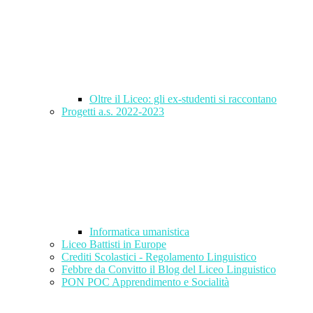
Oltre il Liceo: gli ex-studenti si raccontano
Progetti a.s. 2022-2023
Informatica umanistica
Liceo Battisti in Europe
Crediti Scolastici - Regolamento Linguistico
Febbre da Convitto il Blog del Liceo Linguistico
PON POC Apprendimento e Socialità