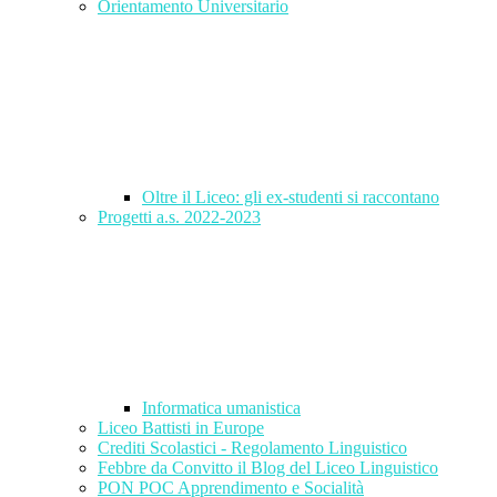
Orientamento Universitario
Oltre il Liceo: gli ex-studenti si raccontano
Progetti a.s. 2022-2023
Informatica umanistica
Liceo Battisti in Europe
Crediti Scolastici - Regolamento Linguistico
Febbre da Convitto il Blog del Liceo Linguistico
PON POC Apprendimento e Socialità