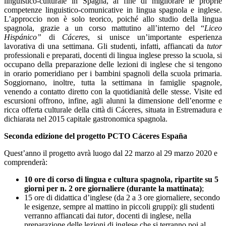
linguistico-culturale in Spagna, al fine di migliorare le proprie
competenze linguistico-comunicative in lingua spagnola e inglese.
L’approccio non è solo teorico, poiché allo studio della lingua
spagnola, grazie a un corso mattutino all’interno del “
Liceo
Hisp
á
nico”
di
C
á
ceres
, si unisce un’importante esperienza
lavorativa di una settimana. Gli studenti, infatti, affiancati da
tutor
professionali e preparati, docenti di lingua inglese presso la scuola, si
occupano della preparazione delle lezioni di inglese che si tengono
in orario pomeridiano per i bambini spagnoli della scuola primaria.
Soggiornano, inoltre, tutta la settimana in famiglie spagnole,
venendo a contatto diretto con la quotidianità delle stesse. Visite ed
escursioni offrono, infine, agli alunni la dimensione dell’enorme e
ricca offerta culturale della città di Cáceres, situata in Estremadura e
dichiarata nel 2015 capitale gastronomica spagnola.
Seconda edizione del progetto PCTO C
á
ceres Espa
ñ
a
Quest’anno il progetto avrà luogo dal 22 marzo al 29 marzo 2020 e
comprenderà:
10 ore di corso di lingua e cultura spagnola, ripartite su 5
giorni per n. 2 ore giornaliere (durante la mattinata)
;
15 ore di didattica d’inglese (da 2 a 3 ore giornaliere, secondo
le esigenze, sempre al mattino in piccoli gruppi): gli studenti
verranno affiancati dai
tutor
, docenti di inglese, nella
preparazione delle lezioni di inglese che si terranno poi al