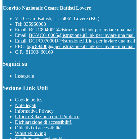
Convitto Nazionale Cesare Battisti Lovere
Via Cesare Battisti, 1 - 24065 Lovere (BG)
Tel:
035960008
Email:
BGIC89400G@istruzione.it
Link per inviare una mail
Email:
BGVC010005@istruzione.it
Link per inviare una mail
Email:
BGPC07000D@istruzione.it
Link per inviare una mail
PEC:
bgic89400g@pec.istruzione.it
Link per inviare una mail
C.F.: 81003460169
Seguici su
Instagram
Sezione Link Utili
Cookie policy
Note legali
Informativa Privacy
Ufficio Relazioni con il Pubblico
Dichiarazione di accessibilità
Obiettivi di accessibilità
Whistleblowing
Gestione consensi cookie