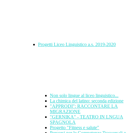
Progetti Liceo Linguistico a.s. 2019-2020
Non solo lingue al liceo linguistico...
La chimica del latino: seconda edizione
"APPRODI": RACCONTARE LA
MIGRAZIONE
"GERNIKA" - TEATRO IN LNGUA
SPAGNOLA
Progetto "Fitness e salute"
Percorsi per le Competenze Trasversali e