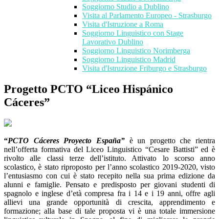
Soggiorno Studio a Dublino
Visita al Parlamento Europeo - Strasburgo
Visita d'Istruzione a Roma
Soggiorno Linguistico con Stage
Lavorativo Dublino
Soggiorno Linguistico Norimberga
Soggiorno Linguistico Madrid
Visita d'Istruzione Friburgo e Strasburgo
Progetto PCTO “Liceo Hispánico
Cáceres”
“
PCTO C
á
ceres Proyecto Espa
ñ
a”
è un progetto che rientra
nell’offerta formativa del Liceo Linguistico “Cesare Battisti” ed è
rivolto alle classi terze dell’istituto. Attivato lo scorso anno
scolastico, è stato riproposto per l’anno scolastico 2019-2020, visto
l’entusiasmo con cui è stato recepito nella sua prima edizione da
alunni e famiglie. Pensato e predisposto per giovani studenti di
spagnolo e inglese d’età compresa fra i 14 e i 19 anni, offre agli
allievi una grande opportunità di crescita, apprendimento e
formazione; alla base di tale proposta vi è una totale immersione