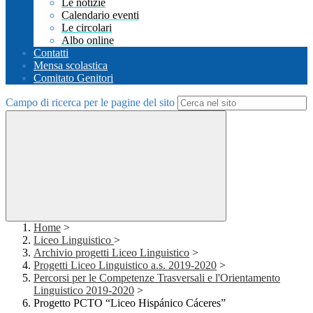
Le notizie
Calendario eventi
Le circolari
Albo online
Contatti
Mensa scolastica
Comitato Genitori
Campo di ricerca per le pagine del sito
Home
>
Liceo Linguistico
>
Archivio progetti Liceo Linguistico
>
Progetti Liceo Linguistico a.s. 2019-2020
>
Percorsi per le Competenze Trasversali e l'Orientamento
Linguistico 2019-2020
>
Progetto PCTO “Liceo Hispánico Cáceres”