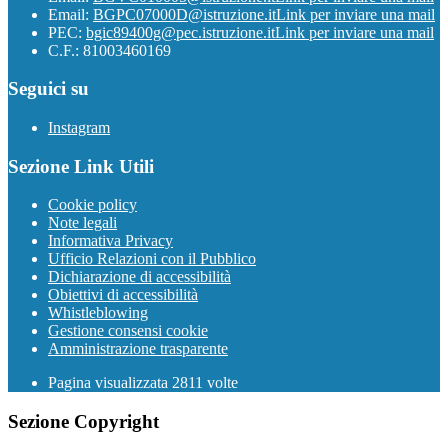
Email:
BGPC07000D@istruzione.it
Link per inviare una mail
PEC:
bgic89400g@pec.istruzione.it
Link per inviare una mail
C.F.: 81003460169
Seguici su
Instagram
Sezione Link Utili
Cookie policy
Note legali
Informativa Privacy
Ufficio Relazioni con il Pubblico
Dichiarazione di accessibilità
Obiettivi di accessibilità
Whistleblowing
Gestione consensi cookie
Amministrazione trasparente
Pagina visualizzata
2811
volte
Sezione Copyright