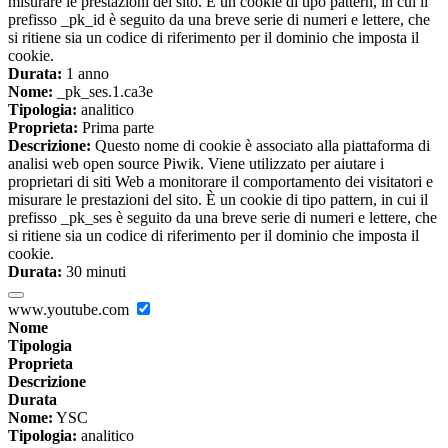
misurare le prestazioni del sito. È un cookie di tipo pattern, in cui il
prefisso _pk_id è seguito da una breve serie di numeri e lettere, che
si ritiene sia un codice di riferimento per il dominio che imposta il
cookie.
Durata:
1 anno
Nome:
_pk_ses.1.ca3e
Tipologia:
analitico
Proprieta:
Prima parte
Descrizione:
Questo nome di cookie è associato alla piattaforma di
analisi web open source Piwik. Viene utilizzato per aiutare i
proprietari di siti Web a monitorare il comportamento dei visitatori e
misurare le prestazioni del sito. È un cookie di tipo pattern, in cui il
prefisso _pk_ses è seguito da una breve serie di numeri e lettere, che
si ritiene sia un codice di riferimento per il dominio che imposta il
cookie.
Durata:
30 minuti
www.youtube.com
Nome
Tipologia
Proprieta
Descrizione
Durata
Nome:
YSC
Tipologia:
analitico