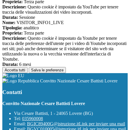
Proprieta:
Terza parte
Descrizione:
Questo cookie è impostato da YouTube per tenere
traccia delle visualizzazioni dei video incorporati.
Durata:
Sessione
Nome:
VISITOR_INFO1_LIVE
Tipologia:
analitico
Proprieta:
Terza parte
Descrizione:
Questo cookie è impostato da Youtube per tenere
traccia delle preferenze dell'utente per i video di Youtube incorporati
nei siti; può anche determinare se il visitatore del sito web sta
utilizzando la nuova o la vecchia versione dell'interfaccia di
Youtube.
Durata:
6 mesi
Accetta tutti
Salva le preferenze
Convitto Nazionale Cesare Battisti Lovere
Contatti
Convitto Nazionale Cesare Battisti Lovere
Via Cesare Battisti, 1 - 24065 Lovere (BG)
Tel:
035960008
Email:
BGIC89400G@istruzione.it
Link per inviare una mail
Email:
BGVC010005@istruzione.it
Link per inviare una mail