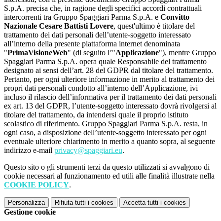
S.p.A. precisa che, in ragione degli specifici accordi contrattuali
intercorrenti tra Gruppo Spaggiari Parma S.p.A. e
Convitto
Nazionale Cesare Battisti Lovere
, quest'ultimo è titolare del
trattamento dei dati personali dell’utente-soggetto interessato
all’interno della presente piattaforma internet denominata
"
PrimaVisioneWeb
" (di seguito l’"
Applicazione
"), mentre Gruppo
Spaggiari Parma S.p.A. opera quale Responsabile del trattamento
designato ai sensi dell’art. 28 del GDPR dal titolare del trattamento.
Pertanto, per ogni ulteriore informazione in merito al trattamento dei
propri dati personali condotto all’interno dell’Applicazione, ivi
incluso il rilascio dell’informativa per il trattamento dei dati personali
ex art. 13 del GDPR, l’utente-soggetto interessato dovrà rivolgersi al
titolare del trattamento, da intendersi quale il proprio istituto
scolastico di riferimento. Gruppo Spaggiari Parma S.p.A. resta, in
ogni caso, a disposizione dell’utente-soggetto interessato per ogni
eventuale ulteriore chiarimento in merito a quanto sopra, al seguente
indirizzo e-mail
privacy@spaggiari.eu
.
Questo sito o gli strumenti terzi da questo utilizzati si avvalgono di
cookie necessari al funzionamento ed utili alle finalità illustrate nella
COOKIE POLICY
.
Personalizza
Rifiuta tutti
i cookies
Accetta tutti
i cookies
Gestione cookie