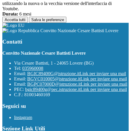
utilizzando la nuova o la vecchia versione dell'interfaccia di
Youtube.
Durata:
6 mesi
Accetta tutti
Salva le preferenze
Convitto Nazionale Cesare Battisti Lovere
Contatti
Convitto Nazionale Cesare Battisti Lovere
Via Cesare Battisti, 1 - 24065 Lovere (BG)
Tel:
035960008
Email:
BGIC89400G@istruzione.it
Link per inviare una mail
Email:
BGVC010005@istruzione.it
Link per inviare una mail
Email:
BGPC07000D@istruzione.it
Link per inviare una mail
PEC:
bgic89400g@pec.istruzione.it
Link per inviare una mail
C.F.: 81003460169
Seguici su
Instagram
Sezione Link Utili