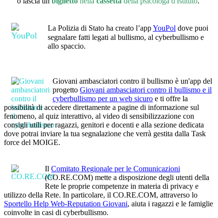
o lascia un
biglietto
nella
cassetta
della psicologa d'Istituto
.
La Polizia di Stato ha creato l’app
YouPol
dove puoi
segnalare fatti legati al bullismo, al cyberbullismo e
allo spaccio.
Giovani ambasciatori contro il bullismo è un'app del
progetto
Giovani ambasciatori contro il bullismo e il
cyberbullismo per un web sicuro
e ti offre la
possibilità di accedere direttamente a pagine di informazione sul
fenomeno, al quiz interattivo, al video di sensibilizzazione con
consigli utili per ragazzi, genitori e docenti e alla sezione dedicata
dove potrai inviare la tua segnalazione che verrà gestita dalla Task
force del MOIGE.
Il
Comitato Regionale per le Comunicazioni
(CO.RE.COM) mette a disposizione degli utenti della
Rete le proprie competenze in materia di privacy e
utilizzo della Rete. In particolare, il CO.RE.COM, attraverso lo
Sportello Help Web-Reputation Giovani
, aiuta i ragazzi e le famiglie
coinvolte in casi di cyberbullismo.