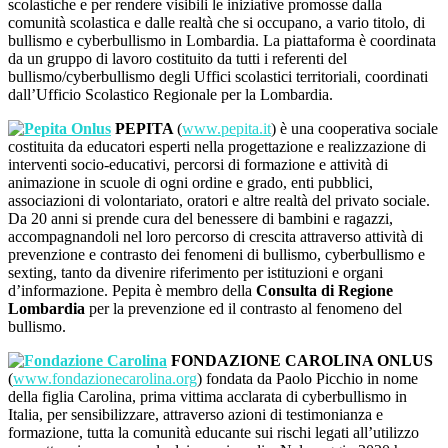
scolastiche e per rendere visibili le iniziative promosse dalla
comunità scolastica e dalle realtà che si occupano, a vario titolo, di
bullismo e cyberbullismo in Lombardia. La piattaforma è coordinata
da un gruppo di lavoro costituito da tutti i referenti del
bullismo/cyberbullismo degli Uffici scolastici territoriali, coordinati
dall’Ufficio Scolastico Regionale per la Lombardia.
PEPITA
(
www.pepita.it
) è una cooperativa sociale
costituita da educatori esperti nella progettazione e realizzazione di
interventi socio-educativi, percorsi di formazione e attività di
animazione in scuole di ogni ordine e grado, enti pubblici,
associazioni di volontariato, oratori e altre realtà del privato sociale.
Da 20 anni si prende cura del benessere di bambini e ragazzi,
accompagnandoli nel loro percorso di crescita attraverso attività di
prevenzione e contrasto dei fenomeni di bullismo, cyberbullismo e
sexting, tanto da divenire riferimento per istituzioni e organi
d’informazione. Pepita è membro della
Consulta di Regione
Lombardia
per la prevenzione ed il contrasto al fenomeno
del
bullismo.
FONDAZIONE CAROLINA ONLUS
(
www.fondazionecarolina.org
) fondata da Paolo Picchio in nome
della figlia Carolina, prima vittima acclarata di cyberbullismo in
Italia, per sensibilizzare, attraverso azioni di testimonianza e
formazione, tutta la comunità educante sui rischi legati all’utilizzo