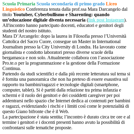
Scuola Primaria
Scuola secondaria di primo grado
Liceo
Linguistico
Conferenza tenuta dalla prof.ssa Mara Darcangelo dal
titolo
Youtuber, Cyberbullismo e Sharenting: quando
un’educazione digitale diventa necessaria
(
link post Instagram
).
All'incontro hanno partecipato docenti, educatori e genitori degli
studenti del nostro istituto.
Mara D’Arcangelo: dopo la laurea in Filosofia presso l’Università
Cattolica del Sacro Cuore, consegue un Master in International
Journalism presso la City University di Londra. Ha lavorato come
giornalista e condotto laboratori presso diverse scuole della
bergamasca e non solo. Attualmente collabora con l’associazione
Pro.te.o per la programmazione e la gestione della Formazione
Continua.
Partendo da studi scientifici e dalla più recente letteratura sul tema si
è fornita una panoramica che non ha preteso di essere esaustiva sul
rapporto tra bambini/ragazzi e tecnologie digitali (smartphone,
computer, tablet). Si è partiti dalla relazione tra prima infanzia e
schermi e il ruolo dei genitori e dei cosiddetti caregiver per poi
addentrarsi nello spazio che Internet dedica ai contenuti per bambini
e ragazzi, evidenziando i rischi e i limiti così come le potenzialità di
questo Giano bifronte che è il Web.
La partecipazione è stata sentita; l’incontro è durato circa tre ore e al
termine i genitori e i docenti presenti hanno avuto la possibilità di
confrontarsi sulle tematiche proposte.