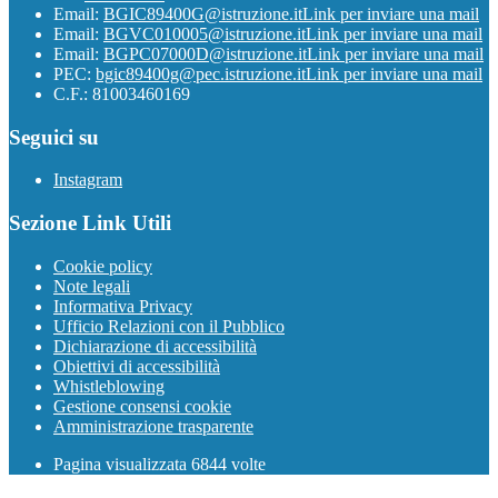
Email:
BGIC89400G@istruzione.it
Link per inviare una mail
Email:
BGVC010005@istruzione.it
Link per inviare una mail
Email:
BGPC07000D@istruzione.it
Link per inviare una mail
PEC:
bgic89400g@pec.istruzione.it
Link per inviare una mail
C.F.: 81003460169
Seguici su
Instagram
Sezione Link Utili
Cookie policy
Note legali
Informativa Privacy
Ufficio Relazioni con il Pubblico
Dichiarazione di accessibilità
Obiettivi di accessibilità
Whistleblowing
Gestione consensi cookie
Amministrazione trasparente
Pagina visualizzata
6844
volte