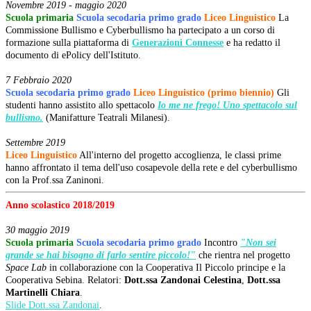
Novembre 2019 - maggio 2020
Scuola
primaria
Scuola secodaria primo grado
Liceo Linguistico
La
Commissione Bullismo e Cyberbullismo ha partecipato a un corso di
formazione sulla piattaforma di
Generazioni Connesse
e ha redatto il
documento di ePolicy dell'Istituto.
7 Febbraio 2020
Scuola secodaria primo grado
Liceo Linguistico (primo biennio)
Gli
studenti hanno assistito allo spettacolo
Io me ne frego! Uno spettacolo sul
bullismo.
(Manifatture Teatrali Milanesi).
Settembre 2019
Liceo Linguistico
All'interno del progetto accoglienza, le classi prime
hanno affrontato il tema dell'uso cosapevole della rete e del cyberbullismo
con la Prof.ssa Zaninoni.
Anno scolastico 2018/2019
30 maggio 2019
Scuola primaria
Scuola secodaria primo grado
Incontro
"Non sei
grande se hai bisogno di farlo sentire piccolo!"
che rientra nel progetto
Space Lab
in collaborazione con la Cooperativa Il Piccolo principe e la
Cooperativa Sebina. Relatori:
Dott.ssa Zandonai Celestina
,
Dott.ssa
Martinelli Chiara
.
Slide Dott.ssa Zandonai
.