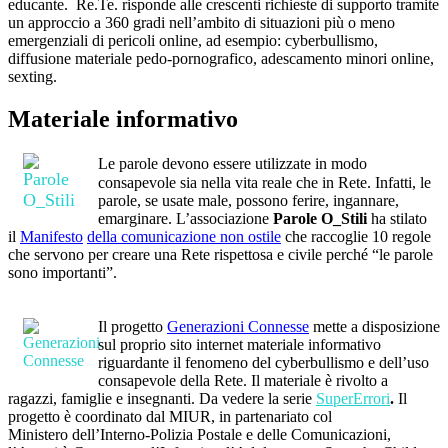
educante. Re.Te. risponde alle crescenti richieste di supporto tramite
un approccio a 360 gradi nell’ambito di situazioni più o meno
emergenziali di pericoli online, ad esempio: cyberbullismo,
diffusione materiale pedo-pornografico, adescamento minori online,
sexting.
Materiale informativo
Le parole devono essere utilizzate in modo
consapevole sia nella vita reale che in Rete. Infatti, le
parole, se usate male, possono ferire, ingannare,
emarginare. L’associazione
Parole O_Stili
ha stilato
il
Manifesto
della
comunicazione non ostile
che raccoglie 10 regole
che servono per creare una Rete rispettosa e civile perché “le parole
sono importanti”.
Il progetto
Generazioni Connesse
mette a disposizione
sul proprio sito internet materiale informativo
riguardante il fenomeno del cyberbullismo e dell’uso
consapevole della Rete. Il materiale è rivolto a
ragazzi, famiglie e insegnanti. Da vedere la serie
SuperErrori
.
Il
progetto è coordinato dal MIUR, in partenariato col
Ministero dell’Interno-Polizia Postale e delle Comunicazioni,