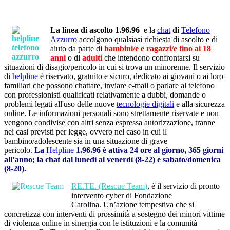
La linea di ascolto 1.96.96
e la
chat
di
Telefono
Azzurro
accolgono qualsiasi richiesta di ascolto e di
aiuto da parte di
bambini/e e ragazzi/e
fino ai 18
anni
o di
adulti
che intendono confrontarsi su
situazioni di disagio/pericolo in cui si trova un minorenne. Il servizio
di
helpline
è riservato, gratuito e sicuro, dedicato ai giovani o ai loro
familiari che possono chattare, inviare e-mail o parlare al telefono
con professionisti qualificati relativamente a dubbi, domande o
problemi legati all'uso delle nuove
tecnologie digitali
e alla sicurezza
online. Le informazioni personali sono strettamente riservate e non
vengono condivise con altri senza espressa autorizzazione, tranne
nei casi previsti per legge, ovvero nel caso in cui il
bambino/adolescente sia in una situazione di grave
pericolo.
La
Helpline
1.96.96 è attiva 24 ore al giorno, 365 giorni
all’anno; la chat dal lunedì al venerdì (8-22) e sabato/domenica
(8-20).
RE.TE. (Rescue Team
)
, è il servizio di pronto
intervento cyber di Fondazione
Carolina. Un’azione tempestiva che si
concretizza con interventi di prossimità a sostegno dei minori vittime
di violenza online in sinergia con le istituzioni e la comunità