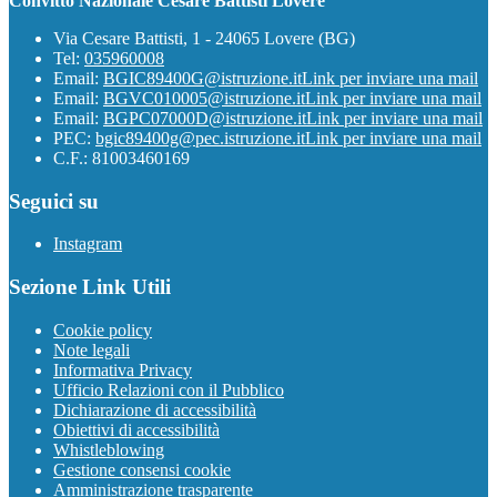
Convitto Nazionale Cesare Battisti Lovere
Via Cesare Battisti, 1 - 24065 Lovere (BG)
Tel:
035960008
Email:
BGIC89400G@istruzione.it
Link per inviare una mail
Email:
BGVC010005@istruzione.it
Link per inviare una mail
Email:
BGPC07000D@istruzione.it
Link per inviare una mail
PEC:
bgic89400g@pec.istruzione.it
Link per inviare una mail
C.F.: 81003460169
Seguici su
Instagram
Sezione Link Utili
Cookie policy
Note legali
Informativa Privacy
Ufficio Relazioni con il Pubblico
Dichiarazione di accessibilità
Obiettivi di accessibilità
Whistleblowing
Gestione consensi cookie
Amministrazione trasparente