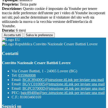
Proprieta:
Terza parte
Descrizione:
Questo cookie è impostato da Youtube per tenere
traccia delle preferenze dell'utente per i video di Youtube incorporati
nei siti; può anche determinare se il visitatore del sito web sta
utilizzando la nuova o la vecchia versione dell'interfaccia di
Youtube.
Durata:
6 mesi
Accetta tutti
Salva le preferenze
Convitto Nazionale Cesare Battisti Lovere
Contatti
Convitto Nazionale Cesare Battisti Lovere
Via Cesare Battisti, 1 - 24065 Lovere (BG)
Tel:
035960008
Email:
BGIC89400G@istruzione.it
Link per inviare una mail
Email:
BGVC010005@istruzione.it
Link per inviare una mail
Email:
BGPC07000D@istruzione.it
Link per inviare una mail
PEC:
bgic89400g@pec.istruzione.it
Link per inviare una mail
C.F.: 81003460169
Seguici su