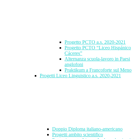
Progetto PCTO a.s. 2020-2021
Progetto PCTO “Liceo Hispánico
Cáceres”
Alternanza scuola-lavoro in Paesi
anglofoni
Praktikum a Francoforte sul Meno
Progetti Liceo Linguistico a.s. 2020-2021
Doppio Diploma italiano-americano
Progetti ambito scientifico