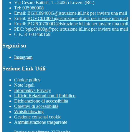
Via Cesare Battisti, 1 - 24065 Lovere (BG)
Tel:
035960008
Email:
BGIC89400G@istruzione.it
Link per inviare una mail
Email:
BGVC010005@istruzione.it
Link per inviare una mail
Email:
BGPC07000D@istruzione.it
Link per inviare una mail
PEC:
bgic89400g@pec.istruzione.it
Link per inviare una mail
C.F.: 81003460169
Seguici su
Instagram
Sezione Link Utili
Cookie policy
Note legali
Informativa Privacy
Ufficio Relazioni con il Pubblico
Dichiarazione di accessibilità
Obiettivi di accessibilità
Whistleblowing
Gestione consensi cookie
Amministrazione trasparente