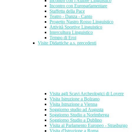
Incontro con l'Autore Linguistico
Incontro con Europarlamentare
Staffetta della Pace
Teatro - Danza - Canto
Progetto Nastro Rosso Linguistico
Attività Sportive Linguistico
Intercultura Linguistico
Tempo di Eroi
Visite Didattiche a.s. precedenti
Visita agli Scavi Archeologici di Lovere
Visita Istruzione a Bolzano
Visita Istruzione a Vienna
Soggiorno studio ad Augusta
Soggiorno Studio a Norimberga
Soggiorno Studio a Dublino
Visita al Parlamento Europeo - Strasburgo
Visita d'Istruzione a Roma