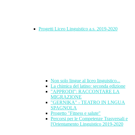
Progetti Liceo Linguistico a.s. 2019-2020
Non solo lingue al liceo linguistico...
La chimica del latino: seconda edizione
"APPRODI": RACCONTARE LA
MIGRAZIONE
"GERNIKA" - TEATRO IN LNGUA
SPAGNOLA
Progetto "Fitness e salute"
Percorsi per le Competenze Trasversali e
l'Orientamento Linguistico 2019-2020