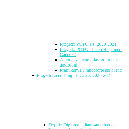
Progetto PCTO a.s. 2020-2021
Progetto PCTO “Liceo Hispánico
Cáceres”
Alternanza scuola-lavoro in Paesi
anglofoni
Praktikum a Francoforte sul Meno
Progetti Liceo Linguistico a.s. 2020-2021
Doppio Diploma italiano-americano