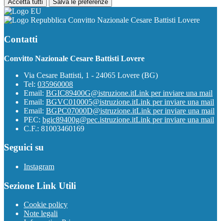
Accetta tutti
Salva le preferenze
Convitto Nazionale Cesare Battisti Lovere
Contatti
Convitto Nazionale Cesare Battisti Lovere
Via Cesare Battisti, 1 - 24065 Lovere (BG)
Tel:
035960008
Email:
BGIC89400G@istruzione.it
Link per inviare una mail
Email:
BGVC010005@istruzione.it
Link per inviare una mail
Email:
BGPC07000D@istruzione.it
Link per inviare una mail
PEC:
bgic89400g@pec.istruzione.it
Link per inviare una mail
C.F.: 81003460169
Seguici su
Instagram
Sezione Link Utili
Cookie policy
Note legali