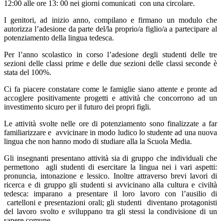
12:00 alle ore 13: 00 nei giorni comunicati con una circolare.
I genitori, ad inizio anno, compilano e firmano un modulo che
autorizza l’adesione da parte del/la proprio/a figlio/a a partecipare al
potenziamento della lingua tedesca.
Per l’anno scolastico in corso l’adesione degli studenti delle tre
sezioni delle classi prime e delle due sezioni delle classi seconde è
stata del 100%.
Ci fa piacere constatare come le famiglie siano attente e pronte ad
accoglere positivamente progetti e attività che concorrono ad un
investimento sicuro per il futuro dei propri figli.
Le attività svolte nelle ore di potenziamento sono finalizzate a far
familiarizzare e avvicinare in modo ludico lo studente ad una nuova
lingua che non hanno modo di studiare alla la Scuola Media.
Gli insegnanti presentano attività sia di gruppo che individuali che
permettono agli studenti di esercitare la lingua nei i vari aspetti:
pronuncia, intonazione e lessico. Inoltre attraverso brevi lavori di
ricerca e di gruppo gli studenti si avvicinano alla cultura e civiltà
tedesca: imparano a presentare il loro lavoro con l’ausilio di
cartelloni e presentazioni orali; gli studenti diventano protagonisti
del lavoro svolto e sviluppano tra gli stessi la condivisione di un
sapere comune.