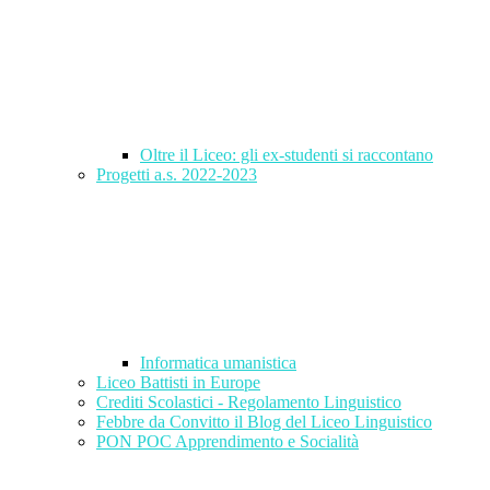
Oltre il Liceo: gli ex-studenti si raccontano
Progetti a.s. 2022-2023
Informatica umanistica
Liceo Battisti in Europe
Crediti Scolastici - Regolamento Linguistico
Febbre da Convitto il Blog del Liceo Linguistico
PON POC Apprendimento e Socialità