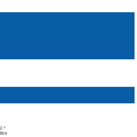
ti
>
tico