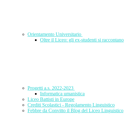
Orientamento Universitario
Oltre il Liceo: gli ex-studenti si raccontano
Progetti a.s. 2022-2023
Informatica umanistica
Liceo Battisti in Europe
Crediti Scolastici - Regolamento Linguistico
Febbre da Convitto il Blog del Liceo Linguistico