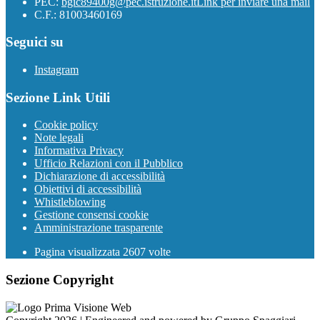
PEC:
bgic89400g@pec.istruzione.it
Link per inviare una mail
C.F.: 81003460169
Seguici su
Instagram
Sezione Link Utili
Cookie policy
Note legali
Informativa Privacy
Ufficio Relazioni con il Pubblico
Dichiarazione di accessibilità
Obiettivi di accessibilità
Whistleblowing
Gestione consensi cookie
Amministrazione trasparente
Pagina visualizzata
2607
volte
Sezione Copyright