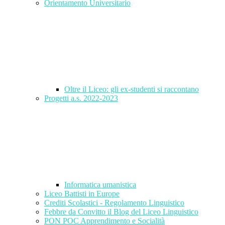
Orientamento Universitario
Oltre il Liceo: gli ex-studenti si raccontano
Progetti a.s. 2022-2023
Informatica umanistica
Liceo Battisti in Europe
Crediti Scolastici - Regolamento Linguistico
Febbre da Convitto il Blog del Liceo Linguistico
PON POC Apprendimento e Socialità