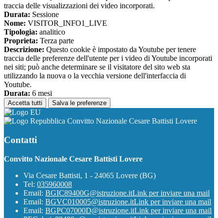
traccia delle visualizzazioni dei video incorporati.
Durata:
Sessione
Nome:
VISITOR_INFO1_LIVE
Tipologia:
analitico
Proprieta:
Terza parte
Descrizione:
Questo cookie è impostato da Youtube per tenere
traccia delle preferenze dell'utente per i video di Youtube incorporati
nei siti; può anche determinare se il visitatore del sito web sta
utilizzando la nuova o la vecchia versione dell'interfaccia di
Youtube.
Durata:
6 mesi
Accetta tutti
Salva le preferenze
Convitto Nazionale Cesare Battisti Lovere
Contatti
Convitto Nazionale Cesare Battisti Lovere
Via Cesare Battisti, 1 - 24065 Lovere (BG)
Tel:
035960008
Email:
BGIC89400G@istruzione.it
Link per inviare una mail
Email:
BGVC010005@istruzione.it
Link per inviare una mail
Email:
BGPC07000D@istruzione.it
Link per inviare una mail