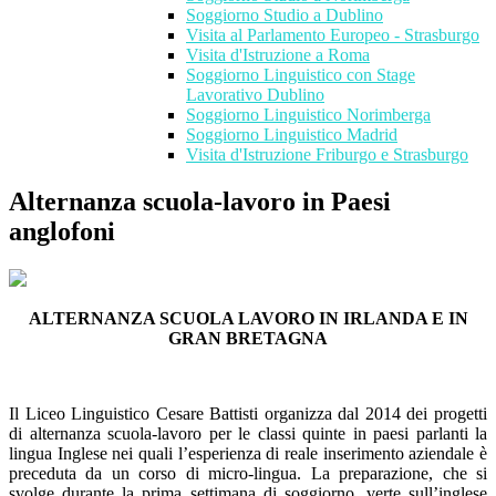
Soggiorno Studio a Dublino
Visita al Parlamento Europeo - Strasburgo
Visita d'Istruzione a Roma
Soggiorno Linguistico con Stage
Lavorativo Dublino
Soggiorno Linguistico Norimberga
Soggiorno Linguistico Madrid
Visita d'Istruzione Friburgo e Strasburgo
Alternanza scuola-lavoro in Paesi
anglofoni
ALTERNANZA SCUOLA LAVORO IN IRLANDA E IN
GRAN BRETAGNA
Il Liceo Linguistico Cesare Battisti organizza dal 2014 dei progetti
di alternanza scuola-lavoro per le classi quinte in paesi parlanti la
lingua Inglese nei quali l’esperienza di reale inserimento aziendale è
preceduta da un corso di micro-lingua. La preparazione, che si
svolge durante la prima settimana di soggiorno, verte sull’inglese