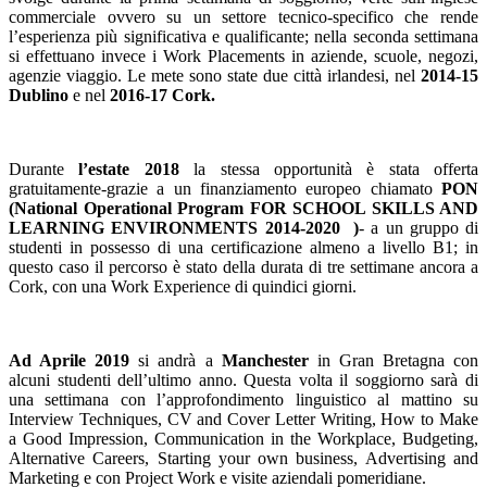
commerciale ovvero su un settore tecnico-specifico che rende
l’esperienza più significativa e qualificante; nella seconda settimana
si effettuano invece i Work Placements in aziende, scuole, negozi,
agenzie viaggio. Le mete sono state due città irlandesi, nel
2014-15
Dublino
e nel
2016-17 Cork.
Durante
l’estate 2018
la stessa opportunità è stata offerta
gratuitamente-grazie a un finanziamento europeo chiamato
PON
(
National Operational Program FOR SCHOOL SKILLS AND
LEARNING ENVIRONMENTS 2014-2020 )
- a un gruppo di
studenti in possesso di una certificazione almeno a livello B1; in
questo caso il percorso è stato della durata di tre settimane ancora a
Cork, con una Work Experience di quindici giorni.
Ad Aprile 2019
si andrà a
Manchester
in Gran Bretagna con
alcuni studenti dell’ultimo anno. Questa volta il soggiorno sarà di
una settimana con l’approfondimento linguistico al mattino su
Interview Techniques, CV and Cover Letter Writing, How to Make
a Good Impression, Communication in the Workplace, Budgeting,
Alternative Careers, Starting your own business, Advertising and
Marketing e con Project Work e visite aziendali pomeridiane.