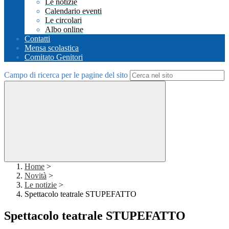
Le notizie
Calendario eventi
Le circolari
Albo online
Contatti
Mensa scolastica
Comitato Genitori
Campo di ricerca per le pagine del sito
Home
>
Novità
>
Le notizie
>
Spettacolo teatrale STUPEFATTO
Spettacolo teatrale STUPEFATTO