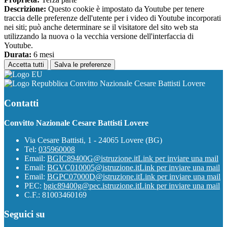
Descrizione:
Questo cookie è impostato da Youtube per tenere
traccia delle preferenze dell'utente per i video di Youtube incorporati
nei siti; può anche determinare se il visitatore del sito web sta
utilizzando la nuova o la vecchia versione dell'interfaccia di
Youtube.
Durata:
6 mesi
Accetta tutti
Salva le preferenze
Convitto Nazionale Cesare Battisti Lovere
Contatti
Convitto Nazionale Cesare Battisti Lovere
Via Cesare Battisti, 1 - 24065 Lovere (BG)
Tel:
035960008
Email:
BGIC89400G@istruzione.it
Link per inviare una mail
Email:
BGVC010005@istruzione.it
Link per inviare una mail
Email:
BGPC07000D@istruzione.it
Link per inviare una mail
PEC:
bgic89400g@pec.istruzione.it
Link per inviare una mail
C.F.: 81003460169
Seguici su