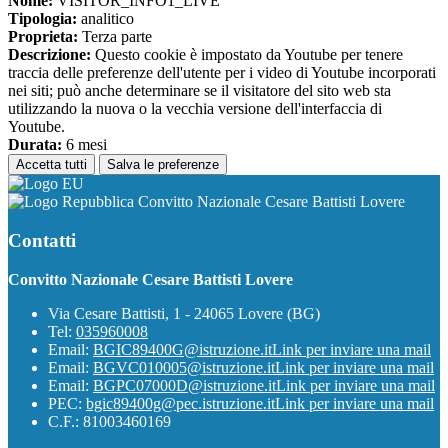
Nome:
VISITOR_INFO1_LIVE
Tipologia:
analitico
Proprieta:
Terza parte
Descrizione:
Questo cookie è impostato da Youtube per tenere
traccia delle preferenze dell'utente per i video di Youtube incorporati
nei siti; può anche determinare se il visitatore del sito web sta
utilizzando la nuova o la vecchia versione dell'interfaccia di
Youtube.
Durata:
6 mesi
Accetta tutti
Salva le preferenze
Convitto Nazionale Cesare Battisti Lovere
Contatti
Convitto Nazionale Cesare Battisti Lovere
Via Cesare Battisti, 1 - 24065 Lovere (BG)
Tel:
035960008
Email:
BGIC89400G@istruzione.it
Link per inviare una mail
Email:
BGVC010005@istruzione.it
Link per inviare una mail
Email:
BGPC07000D@istruzione.it
Link per inviare una mail
PEC:
bgic89400g@pec.istruzione.it
Link per inviare una mail
C.F.: 81003460169